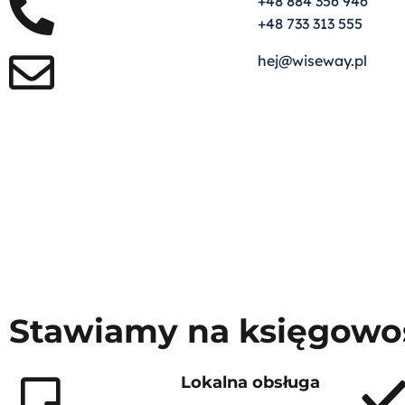
+48 884 356 946
+48 733 313 555
hej@wiseway.pl
Stawiamy na księgowo
Lokalna obsługa