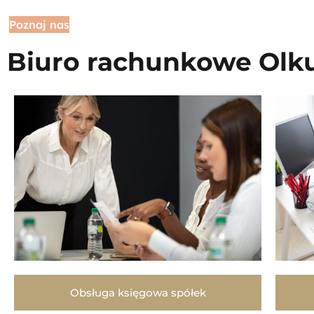
Poznaj nas
Biuro rachunkowe Olku
Obsługa księgowa spółek