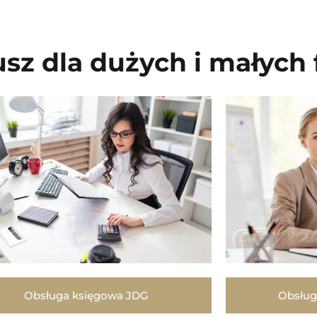
sz dla dużych i małych 
Obsługa księgowa JDG
Obsług