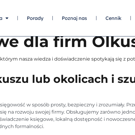
ółki, kadry i płace
a
Porady
Poznaj nas
Cennik
e dla firm Olku
którym nasza wiedza i doświadczenie spotykają się z po
uszu lub okolicach i sz
ięgowość w sposób prosty, bezpieczny i zrozumiały. Pr
ię na rozwoju swojej firmy. Obsługujemy zarówno jednoo
doświadczenie księgowe, lokalną dostępność i nowoczesne 
dnych formalności.