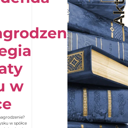
grodzenie?
tegia
aty
u w
ce
agrodzenie?
zysku w spółce