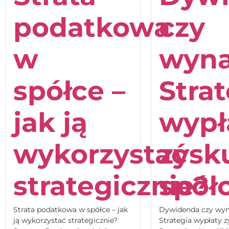
podatkowa
czy
w
wyna
spółce –
Stra
jak ją
wypł
wykorzystać
zysk
strategicznie?
spół
Strata podatkowa w spółce – jak
Dywidenda czy wyn
ją wykorzystać strategicznie?
Strategia wypłaty 