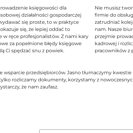
rowadzenie księgowości dla
Nie musisz twor
sobowej działalności gospodarczej
firmie do obsłu
ydawać się proste, to w praktyce
zatrudniać kolej
okazuje się, że lepiej oddać to
nam. Nasze biu
e w ręce profesjonalistów. Z nami kary
przejmie prowa
owe za popełnione błędy księgowe
kadrowej i rozl
dą Ci spędzać snu z powiek.
pracowników z
ne wsparcie przedsiębiorców. Jasno tłumaczymy kwesti
 tylko rozliczamy dokumenty, korzystamy z nowoczesnych
starczy, że nam zaufasz.