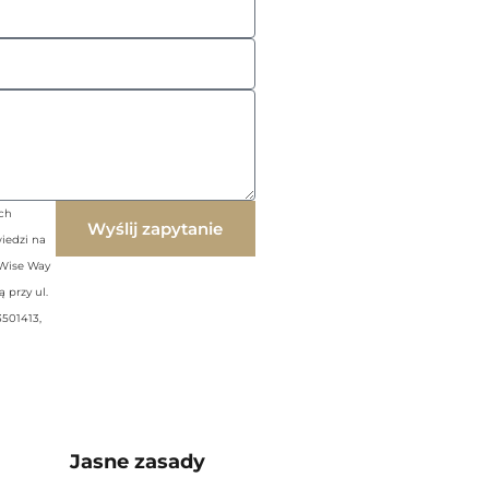
ch
Wyślij zapytanie
iedzi na
 Wise Way
 przy ul.
501413,
Jasne zasady