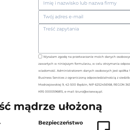
Wyrażam zgodę na przetwarzanie moich danych osobowy
zawartych w niniejszym formularzu, w celu otrzymania odpow
wiadomość. Administratorem danych osobowych jest spółka
Business Services z ograniczoną odpowiedzialnością z siedzibą
Modrzejowskiej 9, 42-500 Będzin, NIP 6252456168, REGON 363
KRS 0000596815, e-mail: biuro@wiseway.pl.
ść mądrze ułożoną
Bezpieczeństwo