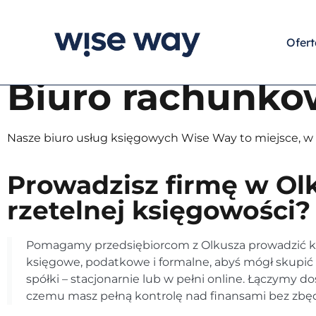
Księgi rachunkowe, sp
Ofert
w Olkuszu
Biuro rachunkow
Sprawdź naszą ofertę
Nasze biuro usług księgowych Wise Way to miejsce, w 
Prowadzisz firmę w Olk
rzetelnej księgowości?
Pomagamy przedsiębiorcom z Olkusza prowadzić ks
księgowe, podatkowe i formalne, abyś mógł skupić s
spółki – stacjonarnie lub w pełni online. Łączymy 
czemu masz pełną kontrolę nad finansami bez zbę