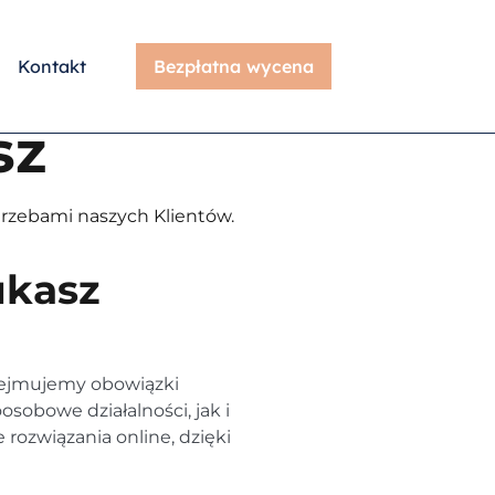
Biuro ra
Kontakt
Bezpłatna wycena
sz
Poznaj nas lepie
trzebami naszych Klientów.
ukasz
zejmujemy obowiązki
sobowe działalności, jak i
rozwiązania online, dzięki