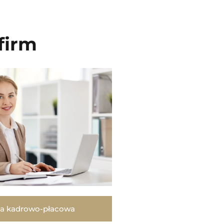
firm
a kadrowo-płacowa