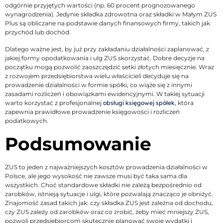
odgórnie przyjętych wartości (np. 60 procent prognozowanego
wynagrodzenia). Jedynie składka zdrowotna oraz składki w Małym ZUS
Plus są obliczane na podstawie danych finansowych firmy, takich jak
przychód lub dochód.
Dlatego ważne jest, by już przy zakładaniu działalności zaplanować, z
jakiej formy opodatkowania i ulg ZUS skorzystać. Dobre decyzje na
początku mogą pozwolić zaoszczędzić setki złotych miesięcznie. Wraz
z rozwojem przedsiębiorstwa wielu właścicieli decyduje się na
prowadzenie działalności w formie spółki, co wiąże się z innymi
zasadami rozliczeń i obowiązkami ewidencyjnymi. W takiej sytuacji
warto korzystać z profesjonalnej
obsługi księgowej spółek
, która
zapewnia prawidłowe prowadzenie księgowości i rozliczeń
podatkowych.
Podsumowanie
ZUS to jeden z najważniejszych kosztów prowadzenia działalności w
Polsce, ale jego wysokość nie zawsze musi być taka sama dla
wszystkich. Choć standardowe składki nie zależą bezpośrednio od
zarobków, istnieją sytuacje i ulgi, które pozwalają znacząco je obniżyć.
Znajomość zasad takich jak: czy składka ZUS jest zależna od dochodu,
czy ZUS zależy od zarobków oraz co zrobić, żeby mieć mniejszy ZUS,
pozwoli przedsiębiorcom skutecznie planować swoje wydatki i