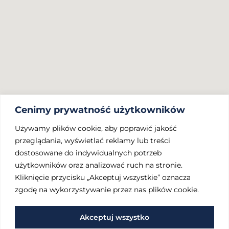
Gdzie pracujemy
Cenimy prywatność użytkowników
Biuro rachunkowe Dąbrowa Górnicza
Biuro rachunkowe Będzin
Używamy plików cookie, aby poprawić jakość
Biuro rachunkowe Olkusz
przeglądania, wyświetlać reklamy lub treści
Co robimy
dostosowane do indywidualnych potrzeb
użytkowników oraz analizować ruch na stronie.
Obsługa księgowa spółek
Kliknięcie przycisku „Akceptuj wszystkie” oznacza
Obsługa ksiegowa JDG
zgodę na wykorzystywanie przez nas plików cookie.
Obsługa kadowo-płacowa
Ważne linki
Akceptuj wszystko
Kontakt
Polityka prywatności