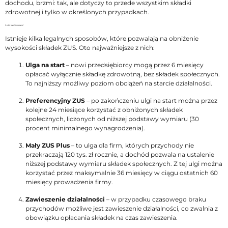
dochodu, brzmi: tak, ale dotyczy to przede wszystkim składki
zdrowotnej i tylko w określonych przypadkach.
Co zrobić, żeby mieć mniejszy zus?
Istnieje kilka legalnych sposobów, które pozwalają na obniżenie
wysokości składek ZUS. Oto najważniejsze z nich:
Ulga na start
– nowi przedsiębiorcy mogą przez 6 miesięcy
opłacać wyłącznie składkę zdrowotną, bez składek społecznych.
To najniższy możliwy poziom obciążeń na starcie działalności.
Preferencyjny ZUS
– po zakończeniu ulgi na start można przez
kolejne 24 miesiące korzystać z obniżonych składek
społecznych, liczonych od niższej podstawy wymiaru (30
procent minimalnego wynagrodzenia).
Mały ZUS Plus
– to ulga dla firm, których przychody nie
przekraczają 120 tys. zł rocznie, a dochód pozwala na ustalenie
niższej podstawy wymiaru składek społecznych. Z tej ulgi można
korzystać przez maksymalnie 36 miesięcy w ciągu ostatnich 60
miesięcy prowadzenia firmy.
Zawieszenie działalności
– w przypadku czasowego braku
przychodów możliwe jest zawieszenie działalności, co zwalnia z
obowiązku opłacania składek na czas zawieszenia.