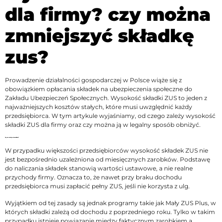
dla firmy? czy można
zmniejszyć składkę
zus?
Prowadzenie działalności gospodarczej w Polsce wiąże się z
obowiązkiem opłacania składek na ubezpieczenia społeczne do
Zakładu Ubezpieczeń Społecznych. Wysokość składki ZUS to jeden z
najważniejszych kosztów stałych, które musi uwzględnić każdy
przedsiębiorca. W tym artykule wyjaśniamy, od czego zależy wysokość
składki ZUS dla firmy oraz czy można ją w legalny sposób obniżyć.
Czy zus zależy od zarobków?
W przypadku większości przedsiębiorców wysokość składek ZUS nie
jest bezpośrednio uzależniona od miesięcznych zarobków. Podstawę
do naliczania składek stanowią wartości ustawowe, a nie realne
przychody firmy. Oznacza to, że nawet przy braku dochodu
przedsiębiorca musi zapłacić pełny ZUS, jeśli nie korzysta z ulg.
Wyjątkiem od tej zasady są jednak programy takie jak Mały ZUS Plus, w
których składki zależą od dochodu z poprzedniego roku. Tylko w takim
przypadku istnieje powiązanie między faktycznym zarobkiem a