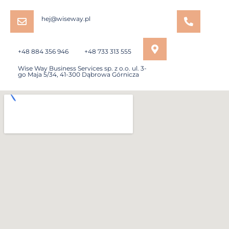
hej@wiseway.pl
+48 884 356 946
+48 733 313 555
Wise Way Business Services sp. z o.o. ul. 3-
go Maja 5/34, 41-300 Dąbrowa Górnicza