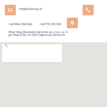
hej@wiseway.pl
+48 884 356 946
+48 733 313 555
Wise Way Business Services sp. z o.o. ul. 3-
go Maja 5/34, 41-300 Dąbrowa Górnicza