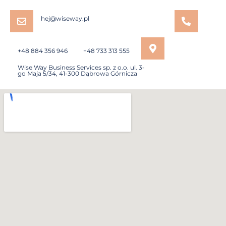
hej@wiseway.pl
+48 884 356 946
+48 733 313 555
Wise Way Business Services sp. z o.o. ul. 3-
go Maja 5/34, 41-300 Dąbrowa Górnicza