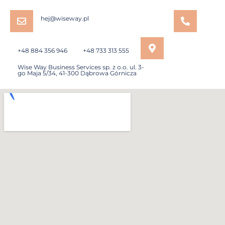
hej@wiseway.pl
+48 884 356 946
+48 733 313 555
Wise Way Business Services sp. z o.o. ul. 3-
go Maja 5/34, 41-300 Dąbrowa Górnicza